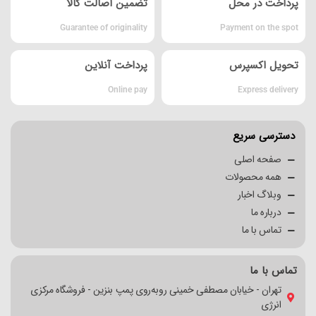
پرداخت در محل
تضمین اصالت کالا
Guarantee of originality
Payment on the spot
تحویل اکسپرس
پرداخت آنلاین
Online pay
Express delivery
دسترسی سریع
صفحه اصلی
همه محصولات
وبلاگ اخبار
درباره ما
تماس با ما
تماس با ما
تهران - خیابان مصطفی خمینی روبه‌روی پمپ بنزین - فروشگاه مرکزی
انرژی