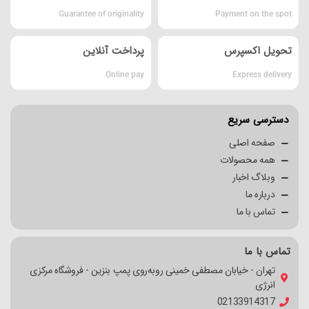
Guarantee of originality
Payment on the spot
تحویل اکسپرس
پرداخت آنلاین
Online pay
Express delivery
دسترسی سریع
صفحه اصلی
همه محصولات
وبلاگ اخبار
درباره ما
تماس با ما
تماس با ما
تهران - خیابان مصطفی خمینی روبه‌روی پمپ بنزین - فروشگاه مرکزی
انرژی
02133914317