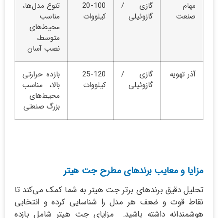
مهام
گازی /
20-100
تنوع مدل‌ها،
صنعت
گازوئیلی
کیلووات
مناسب
محیط‌های
متوسط،
نصب آسان
آذر تهویه
گازی /
25-120
بازده حرارتی
گازوئیلی
کیلووات
بالا، مناسب
محیط‌های
بزرگ صنعتی
مزایا و معایب برندهای مطرح جت هیتر
تحلیل دقیق برندهای برتر جت هیتر به شما کمک می‌کند تا
نقاط قوت و ضعف هر مدل را شناسایی کرده و انتخابی
هوشمندانه داشته باشید. مزایای جت هیتر شامل بازده