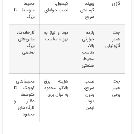
گازی
بهینه،
کپسول،
محیط
گرمایش
نصب حرفه‌ای
متوسط تا
سریع
بزرگ
جت
بازده
دود و نیاز به
کارخانه‌ها،
هیتر
حرارتی
تهویه مناسب
سالن‌های
گازوئیلی
بالا،
بزرگ
مناسب
صنعتی
محیط
صنعتی
جت
نصب
هزینه برق
محیط‌های
هیتر
سریع،
بالاتر، محدود
کوچک تا
برقی
بدون
به توان برق
متوسط،
دود،
دفاتر و
ایمن
کارگاه‌های
محدود