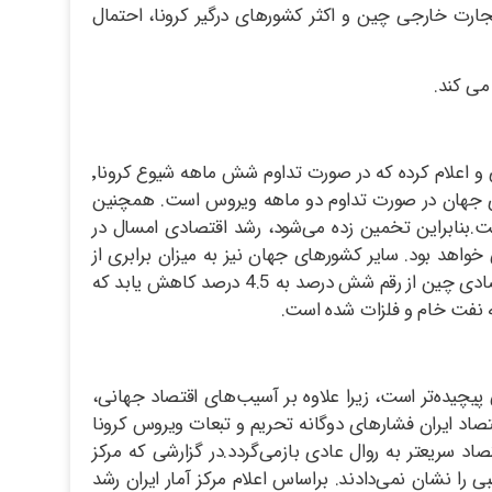
جارت خارجی چین و اکثر کشورهای درگیر کرونا، احتمال
می کند.
بانک توسعه آسیایی 3 سناریو مختلف را در رابطه با هزینه مقابله با شیوع ویروس کرونا (کوید-19) و همچنین زیان ناشی از آن پیش بینی و اعلام کرده که در صورت تداوم شش ماهه شیوع کرونا٬
لار به اقتصاد جهان ضربه خواهد زد.بنا براین گزارش٬ بهترین سناریوی ممکن ضرر 76.6 میلیارد دلاری جهان در صورت تداوم دو ماهه ویروس است. همچنین
 ویروس پیش بینی شده است.بنابراین تخمین زده می‌شود، رشد اقتصادی امسال در
بد. در هر سه این سناریوها٬ ضرر چین دو سوم کل ضرر جهانی خواهد بود. سایر کشورهای جهان نیز به میزان برابری از
ویروس کرونا متضرر خواهند شد.انتشار کرونا در چین، منجر به اولین اقدام‌های محدودکننده اقتصادی شده است و برآورد می‌شود رشد اقتصادی چین از رقم شش درصد به 4.5 درصد کاهش یابد که
 نفت خام و فلزات شده است.
 پیچیده‌تر است، زیرا علاوه بر آسیب‌های اقتصاد جهانی،
تصاد ایران فشارهای دوگانه تحریم و تبعات ویروس کرونا
صاد سریعتر به روال عادی بازمی‌گردد.در گزارشی که مرکز
 نشان نمی‌دادند. براساس اعلام مرکز آمار ایران رشد