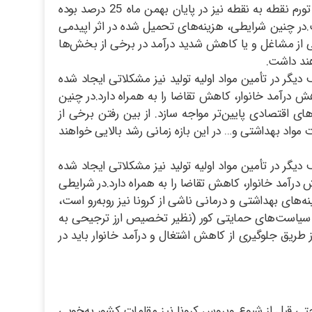
اقتصادی در 9 ماهه نخست سال 1398، در حدود منفی 7.6 درصد و رشد اقتصادی بدون نفت نیز تقریباً صفر بوده است. همچنین، نرخ تورم نقطه به نقطه نیز در پایان بهمن ماه 25 درصد بوده
ر دولت به لحاظ منابع در تنگنا قرار دارد و کسری بودجه دولت یکی از معضلات مهم اقتصاد ایران برای سال 1399 است.در چنین شرایطی، هزینه‌های تحمیل شده در اثر اپیدمی
برخی از مشاغل و یا کاهش شدید درآمد در برخی از بخش‌ها
هند داشت.
یگر در تأمین مواد اولیه تولید نیز مشکلاتی ایجاد شده
درآمد خانوار، کاهش تقاضا را به همراه دارد.در چنین
ای اقتصادی پایین‌تر مواجه سازد. از بین رفتن برخی از
اد بهداشتی و… در این بازه زمانی رشد بالایی خواهند
یگر در تأمین مواد اولیه تولید نیز مشکلاتی ایجاد شده
آمد خانوار، کاهش تقاضا را به همراه دارد.در شرایطی
های بهداشتی و درمانی ناشی از کرونا نیز روبه‌رو است،
ی سیاست‌های حمایتی کور (نظیر تخصیص ارز ترجیحی به
 طریق جلوگیری از کاهش اشتغال و درآمد خانوار باید در
کاهش صادرات نفت ایران از ۸/ ۲ میلیون بشکه در روز (۲ سال پیش) به شرایط فعلی با چند صدهزار بشکه در روز (نمودار ۲)، حتی قبل از شیوع ویروس کرونا نیز مقامات کشور به‌خوبی