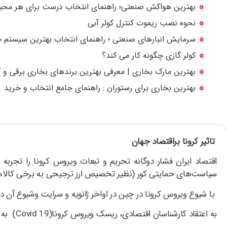
بهترین هواکش صنعتی؛ راهنمای انتخاب درست برای هر مح
نحوه نصب ریموت کنترل کولر آبی
سرمایش انبارهای صنعتی ؛ راهنمای انتخاب بهترین سیستم خنک
کولر گازی چگونه کار می کند؟
بهترین مارک بخاری | معرفی بهترین برندهای بخاری برقی و گا
بهترین بخاری برای رستوران : راهنمای جامع انتخاب و خرید
تاثیر کرونا براقتصاد جهان
اقتصاد ایران فشار دوگانه تحریم و تبعات ویروس کرونا را تجربه
سیاست‌های حمایتی کور (نظیر تخصیص ارز ترجیحی به برخی کالاها
‌ با شیوع ویروس کرونا در چین در اواخر ژانویه و سرایت وشیوع آن 
به اعتقاد کارشناسان اقتصادی، ریسک ویروس کرونا(Covid 19) به حدی است که می توان آن را آغازی بر وقوع یک رکود در اقتصاد جهانی دانست.