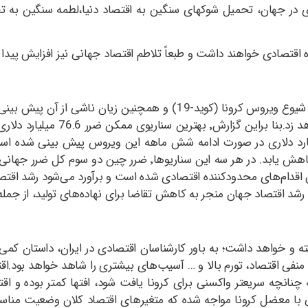
ری در جهان، تحمیل شوکهای سنگین به اقتصاد دنیا،‌لطمه سنگین به ت
زه اقتصادی خواهند داشت و طبعاً تلاطم اقتصاد جهانی نیز افزایش پیدا 
این ویروس احتمالا 346.9 میلیارد د
15 میلیارد دلاری برای تداوم سه ماهه و ضرر 346.9 میلیارد دلاری در صورت ادامه شش ماهه این
کشورهای در حال توسعه آسیا و جهان به دلیل شیوع این بیماری کاهش یا
اقتصاد جهان منجر به کاهش تقاضا برای نهاده‌های تولید، از جمله
ته و خواهد داشت؛‌ به باور کارشناسان اقتصادی در ایران، داستان کمی
 منفی اقتصاد، تورم بالا و … آسیب‌های بیشتری را شاهد خواهد بود.اق
 چنانچه سریعتر واکسنی برای کرونا یافت شود، افتها کمتر بوده و اقت
 معضل کرونا مواجه شده که متغیر‌های اقتصاد کلان وضعیت مناسبی را