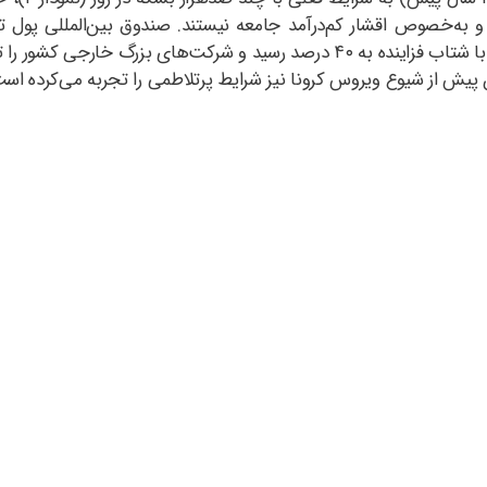
و به‌خصوص اقشار کم‌درآمد جامعه نیستند. صندوق بین‌المللی پول تخ
هستـه‌ای، ارزش ریـال بیش از ۵۰ درصـد کاهـش یافته است. تورم با شتاب فزاینده به ۰