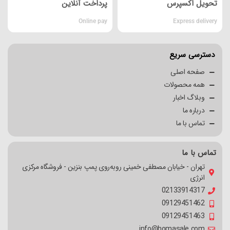
تحویل اکسپرس
پرداخت آنلاین
Online pay
Express delivery
دسترسی سریع
صفحه اصلی
همه محصولات
وبلاگ اخبار
درباره ما
تماس با ما
تماس با ما
تهران - خیابان مصطفی خمینی روبه‌روی پمپ بنزین - فروشگاه مرکزی
انرژی
02133914317
09129451462
09129451463
info@homasale.com