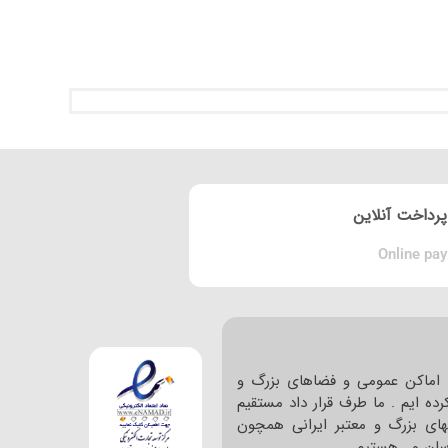
پرداخت آنلاین
Online pay
اماکن عمومی و فضاهای بزرگ و
ده ایم . ما طرف قرار داد مستقیم
های بزرگ و معتبر ایرانی همچون
ا سان و… هستیم .