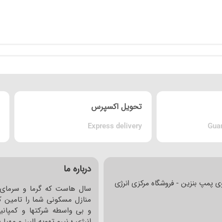
تحویل اکسپرس
Express delivery
Guar
درباره ما
ی پمپ بنزین - فروشگاه مرکزی انرژی
سال هاست که گرما و سرمای 
منازل مسکونی شما را تامین کر
و بی واسطه شرکتها و کمپانی
انرژی ؛ نیرو تهویه البرز و مهی