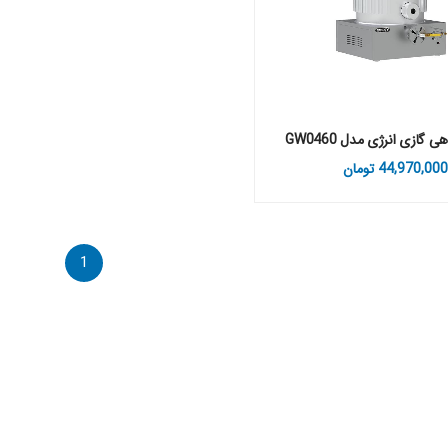
 گازی انرژی مدل GW0460
44,970,00
تومان
1