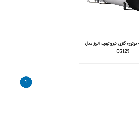
توره گازی نیرو تهویه البرز مدل
QG125
1