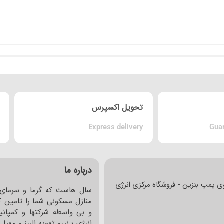
تحویل اکسپرس
Express delivery
Guar
درباره ما
ی پمپ بنزین - فروشگاه مرکزی انرژی
سال هاست که گرما و سرمای 
منازل مسکونی شما را تامین کر
و بی واسطه شرکتها و کمپانی
انرژی ؛ نیرو تهویه البرز و مهی