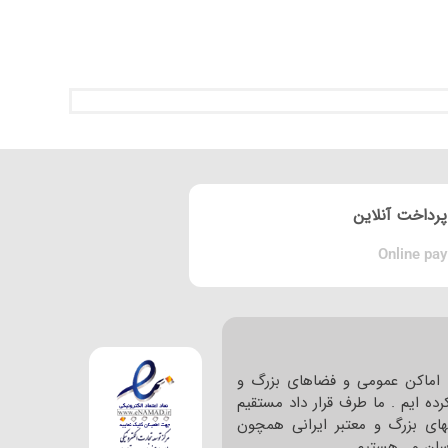
پرداخت آنلاین
Online pay
اماکن عمومی و فضاهای بزرگ و
ده ایم . ما طرف قرار داد مستقیم
های بزرگ و معتبر ایرانی همچون
ا سان و… هستیم .