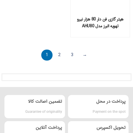
هیتر گازی فن دار 80 هزار نیرو
تهویه البرز مدل AHU80
1
2
3
→
پرداخت در محل
تضمین اصالت کالا
Guarantee of originality
Payment on the spot
تحویل اکسپرس
پرداخت آنلاین