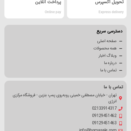
تحویل اکسپرس
پرداخت آنلاین
Online pay
Express delivery
دسترسی سریع
صفحه اصلی
همه محصولات
وبلاگ اخبار
درباره ما
تماس با ما
تماس با ما
تهران - خیابان مصطفی خمینی روبه‌روی پمپ بنزین - فروشگاه مرکزی
انرژی
02133914317
09129451462
09129451463
info@homasale.com