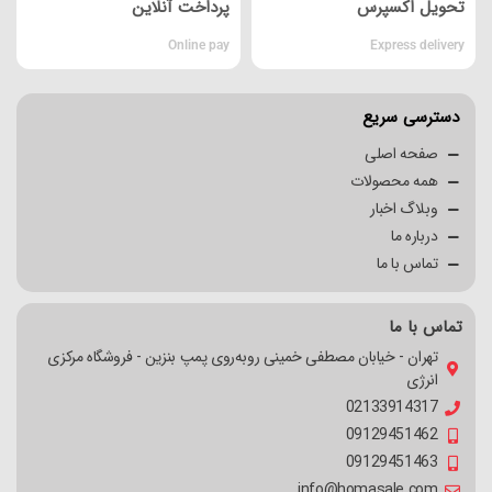
تحویل اکسپرس
پرداخت آنلاین
Online pay
Express delivery
دسترسی سریع
صفحه اصلی
همه محصولات
وبلاگ اخبار
درباره ما
تماس با ما
تماس با ما
تهران - خیابان مصطفی خمینی روبه‌روی پمپ بنزین - فروشگاه مرکزی
انرژی
02133914317
09129451462
09129451463
info@homasale.com