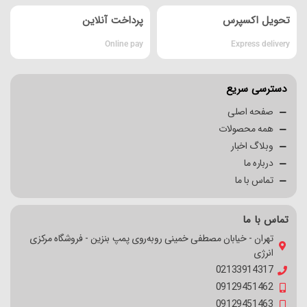
تحویل اکسپرس
پرداخت آنلاین
Online pay
Express delivery
دسترسی سریع
صفحه اصلی
همه محصولات
وبلاگ اخبار
درباره ما
تماس با ما
تماس با ما
تهران - خیابان مصطفی خمینی روبه‌روی پمپ بنزین - فروشگاه مرکزی
انرژی
02133914317
09129451462
09129451463