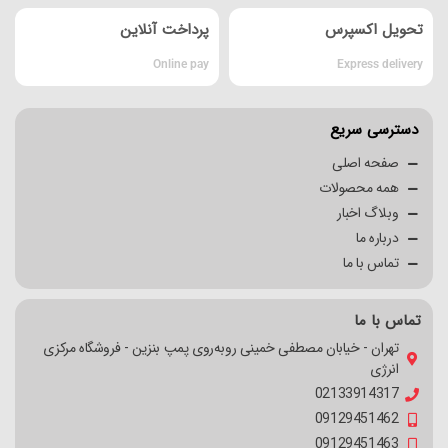
تحویل اکسپرس
پرداخت آنلاین
Online pay
Express delivery
دسترسی سریع
صفحه اصلی
همه محصولات
وبلاگ اخبار
درباره ما
تماس با ما
تماس با ما
تهران - خیابان مصطفی خمینی روبه‌روی پمپ بنزین - فروشگاه مرکزی
انرژی
02133914317
09129451462
09129451463