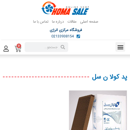
صفحه اصلی
مقالات
درباره ما
تماس با ما
فروشگاه مرکزی انرژی
02133938154
0
پد کولا ن سل