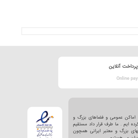
پرداخت آنلاین
Online pay
اماکن عمومی و فضاهای بزرگ و
ده ایم . ما طرف قرار داد مستقیم
های بزرگ و معتبر ایرانی همچون
ا سان و… هستیم .