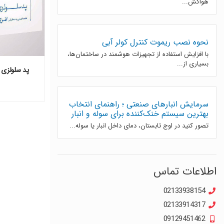
هواکش...
نحوه نصب ریموت کنترل کولر آبی
با افزایش استفاده از تجهیزات هوشمند در ساختمان‌ها،
بسیاری از...
پد سلولزی کولا
سرمایش انبارهای صنعتی ؛ راهنمای انتخاب
بهترین سیستم خنک‌کننده برای سوله و انبار
تصور کنید در اوج تابستان، دمای داخل انبار یا سوله...
اطلاعات تماس
02133938154
02133914317
09129451462