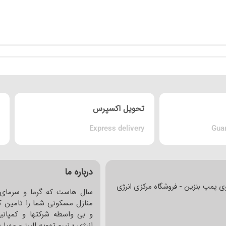
تحویل اکسپرس
Express delivery
Guar
درباره ما
ی پمپ بنزین - فروشگاه مرکزی انرژی
سال هاست که گرما و سرمای 
منازل مسکونی شما را تامین کر
و بی واسطه شرکتها و کمپانی
انرژی ؛ نیرو تهویه البرز و مهی