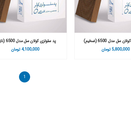
ن سل مدل 6500 (ضخیم)
پد سلولزی کولان سل مدل 6500 (نازک)
5,800,000
تومان
4,100,000
تومان
1