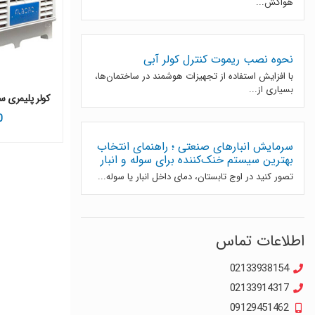
هواکش...
نحوه نصب ریموت کنترل کولر آبی
با افزایش استفاده از تجهیزات هوشمند در ساختمان‌ها،
بسیاری از...
کولر پلیمری سلولزی ال
0
سرمایش انبارهای صنعتی ؛ راهنمای انتخاب
بهترین سیستم خنک‌کننده برای سوله و انبار
تصور کنید در اوج تابستان، دمای داخل انبار یا سوله...
اطلاعات تماس
02133938154
02133914317
09129451462