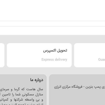
تحویل اکسپرس
Express delivery
Guar
درباره ما
ی پمپ بنزین - فروشگاه مرکزی انرژی
سال هاست که گرما و سرمای 
منازل مسکونی شما را تامین کر
و بی واسطه شرکتها و کمپانی
انرژی ؛ نیرو تهویه البرز و مهی