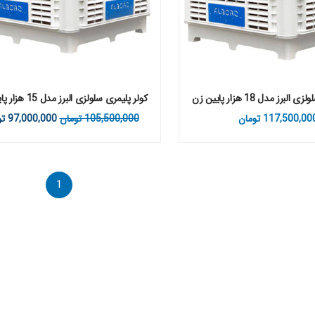
برز مدل 18 هزار پایین زن
کولر پلیمری سلولزی البرز مدل 15 هزار پایین زن
117,500,00
تومان
105,500,000
تومان
97,000,000
تو
1