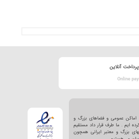
پرداخت آنلاین
Online pay
اماکن عمومی و فضاهای بزرگ و
ده ایم . ما طرف قرار داد مستقیم
های بزرگ و معتبر ایرانی همچون
ا سان و… هستیم .