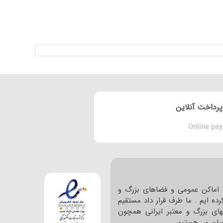
پرداخت آنلاین
Online pay
اماکن عمومی و فضاهای بزرگ و
ده ایم . ما طرف قرار داد مستقیم
های بزرگ و معتبر ایرانی همچون
ا سان و… هستیم .