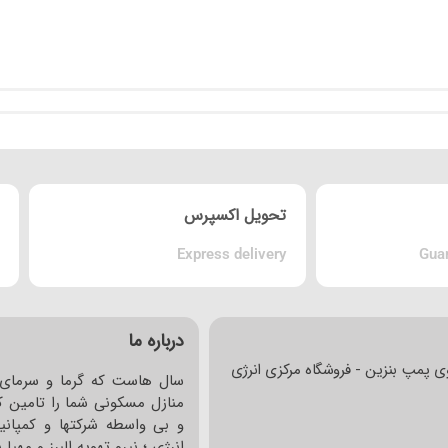
تحویل اکسپرس
Express delivery
Guar
درباره ما
ی پمپ بنزین - فروشگاه مرکزی انرژی
سال هاست که گرما و سرمای 
منازل مسکونی شما را تامین کر
و بی واسطه شرکتها و کمپانی
انرژی ؛ نیرو تهویه البرز و مهی