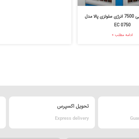
درباره کولر آبی 7500 انرژی سلولزی پالا مدل
EC 0750
ادامه مطلب »
تحویل اکسپرس
Express delivery
Guar