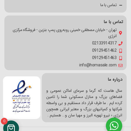
تماس با ما
تماس با ما
تهران - خیابان مصطفی خمینی روبه‌روی پمپ بنزین - فروشگاه مرکزی
انرژی
02133914317
09129451462
09129451463
info@homasale.com
درباره ما
سال هاست که گرما و سرمای اماکن عمومی و
فضاهای بزرگ و منازل مسکونی شما را تامین
کرده ایم . ما طرف قرار داد مستقیم و بی واسطه
شرکتها و کمپانیهای بزرگ و معتبر ایرانی همچون
انرژی ؛ نیرو تهویه البرز و مهیا سان و… هستیم .
0