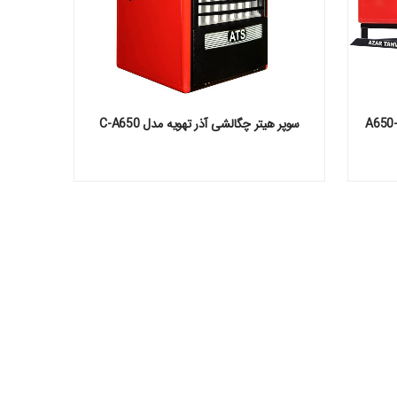
یتر گازی کانالی صنعتی آذر تهویه مدل A650-
سوپر هیتر چگالشی آذر تهویه مدل C-A650