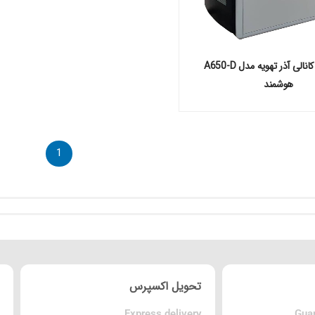
هیتر گازی کانالی آذر تهویه مدل A650-D
هوشمند
1
تحویل اکسپرس
Express delivery
Guar