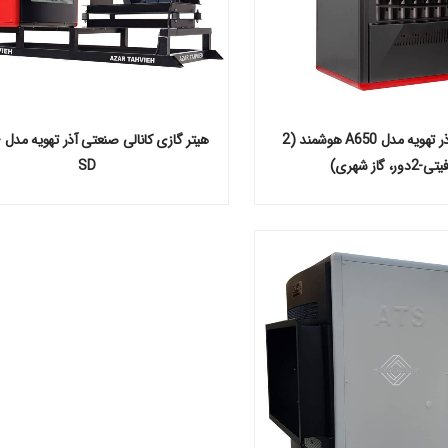
هیتر گازی آذر تهویه مدل A650 هوشمند (2
ه
دور، گاز شهری)
SD