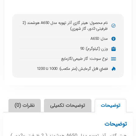
نام محصول: هیتر گازی آذر تهویه مدل A650 هوشمند (2
ظرفیتی-2دور، گاز شهری)
مدل: A650
وزن (کیلوگرم): 90
نوع سوخت: گاز طبیعی/گازمایع
فضاي قابل گرمايش (متر مكعب): 1000 تا 1200
توضیحات
توضیحات تکمیلی
نظرات (0)
توضیحات
هیتر گازی آذر تهویه مدل A650 هوشمند ( 2 ظرفیتی-2دور )