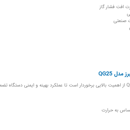
ت افت فشار گاز
ی
ت صنعتی
دل QG25
نصب صحیح جت هیتر تک موتوره گازی نیرو تهویه البرز مدل QG25 از اهمیت بالایی برخوردار است تا عملکر
 حساس به حرارت