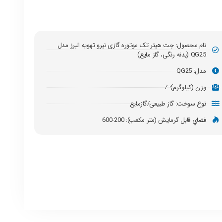
نام محصول: جت هیتر تک موتوره گازی نیرو تهویه البرز مدل
QG25 (بدنه رنگی، گاز مایع)
مدل: QG25
وزن (کیلوگرم): 7
نوع سوخت: گاز طبیعی/گازمایع
فضاي قابل گرمايش (متر مكعب): 200-600