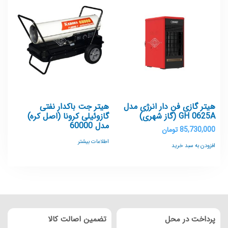
هیتر گازی فن دار انرژی مدل
هیتر جت باکدار نفتی
GH 0625A (گاز شهری)
گازوئیلی کرونا (اصل کره)
مدل 60000
85,730,000
تومان
اطلاعات بیشتر
افزودن به سبد خرید
پرداخت در محل
تضمین اصالت کالا