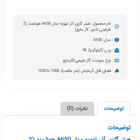
نام محصول: هیتر گازی آذر تهویه مدل A650 هوشمند (2
ظرفیتی-2دور، گاز مایع)
مدل: A650
وزن (کیلوگرم): 90
نوع سوخت: گاز طبیعی/گازمایع
فضاي قابل گرمايش (متر مكعب): 1000 تا 1200
توضیحات
نظرات (0)
توضیحات
هیتر گازی آذر تهویه مدل A650 هوشمند (2