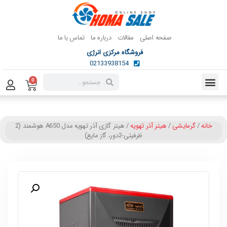
صفحه اصلی
مقالات
درباره ما
تماس با ما
فروشگاه مرکزی انرژی
02133938154
0
خانه
/
گرمایشی
/
هیتر آذر تهویه
/ هیتر گازی آذر تهویه مدل A650 هوشمند (2
ظرفیتی-2دور، گاز مایع)