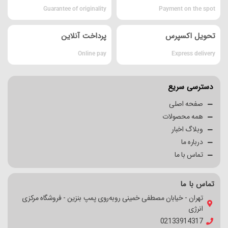
Guarantee of originality
Payment on the spot
تحویل اکسپرس
پرداخت آنلاین
Online pay
Express delivery
دسترسی سریع
صفحه اصلی
همه محصولات
وبلاگ اخبار
درباره ما
تماس با ما
تماس با ما
تهران - خیابان مصطفی خمینی روبه‌روی پمپ بنزین - فروشگاه مرکزی
انرژی
02133914317