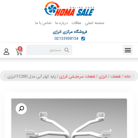
صفحه اصلی
مقالات
درباره ما
تماس با ما
فروشگاه مرکزی انرژی
02133938154
0
خانه
/
قطعات
/
انرژی
/
قطعات سرمایشی انرژی
/ پایه کولر آبی مدل FC280 انرژی