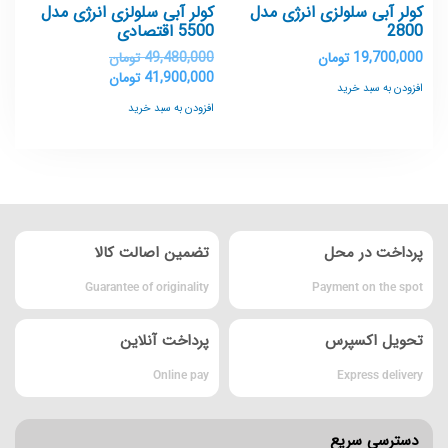
کولر آبی سلولزی انرژی مدل
کولر آبی سلولزی انرژی مدل
2800
5500 اقتصادی
19,700,000
تومان
49,480,000
تومان
41,900,000
تومان
افزودن به سبد خرید
افزودن به سبد خرید
پرداخت در محل
تضمین اصالت کالا
Guarantee of originality
Payment on the spot
تحویل اکسپرس
پرداخت آنلاین
Online pay
Express delivery
دسترسی سریع