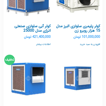
کولر پلیمری سلولزی البرز مدل
کولر آبی سلولزی صنعتی
15 هزار روبرو زن
انرژی مدل 25000
101,000,000
تومان
421,400,000
تومان
افزودن به سبد خرید
اطلاعات بیشتر
تخفیف