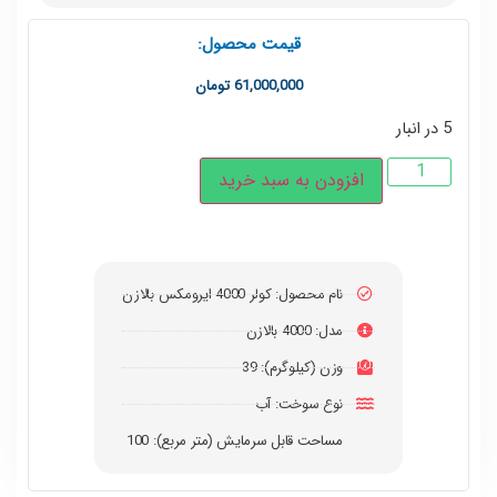
قیمت محصول:
61,000,000
تومان
5 در انبار
افزودن به سبد خرید
نام محصول: کولر 4000 ایرومکس بالازن
مدل: 4000 بالازن
وزن (کیلوگرم): 39
نوع سوخت: آب
مساحت قابل سرمایش (متر مربع): 100