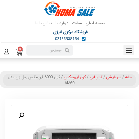
صفحه اصلی
مقالات
درباره ما
تماس با ما
فروشگاه مرکزی انرژی
02133938154
0
خانه
/
سرمایشی
/
کولر آبی
/
کولر ایرومکس
/ کولر 6000 ایرومکس بغل زن مدل
AM60