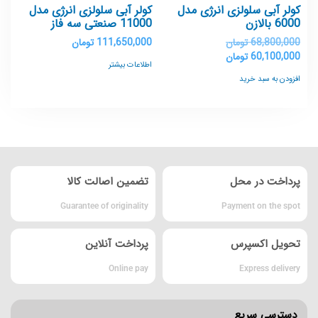
کولر آبی سلولزی انرژی مدل
کولر آبی سلولزی انرژی مدل
6000 بالازن
11000 صنعتی سه فاز
68,800,000
تومان
111,650,000
تومان
60,100,000
تومان
اطلاعات بیشتر
افزودن به سبد خرید
پرداخت در محل
تضمین اصالت کالا
Guarantee of originality
Payment on the spot
تحویل اکسپرس
پرداخت آنلاین
Online pay
Express delivery
دسترسی سریع