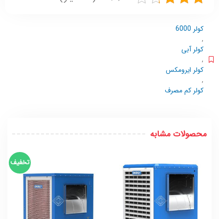
کولر 6000
,
کولر آبی
,
کولر ایرومکس
,
کولر کم مصرف
محصولات مشابه
تخفیف