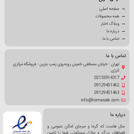
صفحه اصلی
همه محصولات
وبلاگ اخبار
درباره ما
تماس با ما
تماس با ما
تهران - خیابان مصطفی خمینی روبه‌روی پمپ بنزین - فروشگاه مرکزی
انرژی
02133914317
09129451462
09129451463
info@homasale.com
درباره ما
سال هاست که گرما و سرمای اماکن عمومی و
فضاهای بزرگ و منازل مسکونی شما را تامین