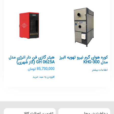
کوره هوای گرم نیرو تهویه البرز
هیتر گازی فن دار انرژی مدل
مدل KHG-300
GH 0625A (گاز شهری)
85,730,000
تومان
اطلاعات بیشتر
افزودن به سبد خرید
پرداخت در محل
تضمین اصالت کالا