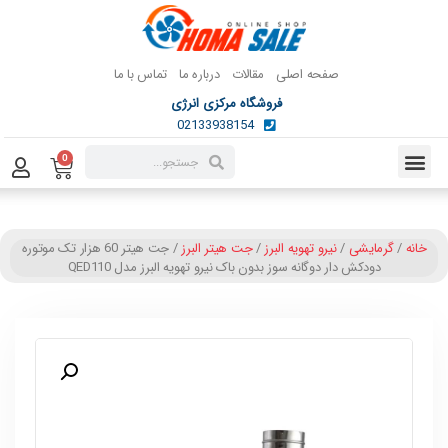
صفحه اصلی
مقالات
درباره ما
تماس با ما
فروشگاه مرکزی انرژی
02133938154
0
خانه
/
گرمایشی
/
نیرو تهویه البرز
/
جت هیتر البرز
/ جت هیتر 60 هزار تک موتوره
دودکش دار دوگانه سوز بدون باک نیرو تهویه البرز مدل QED110