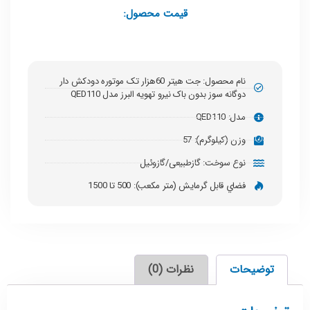
قیمت محصول:
نام محصول: جت هیتر 60هزار تک موتوره دودکش دار
دوگانه سوز بدون باک نیرو تهویه البرز مدل QED110
مدل: QED110
وزن (کیلوگرم): 57
نوع سوخت: گازطبیعی/گازوئیل
فضاي قابل گرمايش (متر مكعب): 500 تا 1500
توضیحات
نظرات (0)