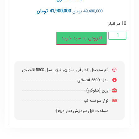
41,900,000
تومان
49,480,000
تومان
10 در انبار
افزودن به سبد خرید
نام محصول: کولر آبی سلولزی انرژی مدل 5500 اقتصادی
مدل: 5500 اقتصاذی
وزن (کیلوگرم):
نوع سوخت: آب
مساحت قابل سرمایش (متر مربع):