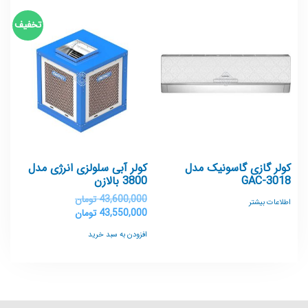
تخفیف
کولر گازی گاسونیک مدل
کولر آبی سلولزی انرژی مدل
GAC-3018
3800 بالازن
43,600,000
تومان
اطلاعات بیشتر
43,550,000
تومان
افزودن به سبد خرید